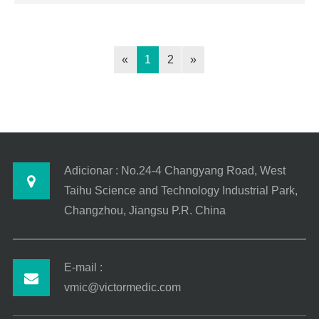
«
1
2
»
Adicionar : No.24-4 Changyang Road, West
Taihu Science and Technology Industrial Park,
Changzhou, Jiangsu P.R. China
E-mail :
vmic@victormedic.com