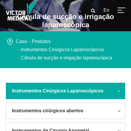
En
Cânula de sucção e irrigação
laparoscópica
Casa
Produtos
Instrumentos Cirúrgicos Laparoscópicos
Cânula de sucção e irrigação laparoscópica
Instrumentos Cirúrgicos Laparoscópicos
Instrumentos cirúrgicos abertos
Instrumentos de Cirurgia Anorretal