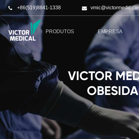
+86(519)8841-1338
vmic@victormedic.co
PRODUTOS
EMPRESA
VICTOR MED
OBESIDA